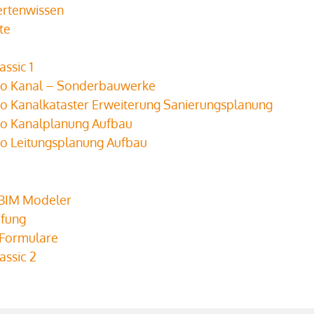
ertenwissen
te
ssic 1
ro Kanal – Sonderbauwerke
ro Kanalkataster Erweiterung Sanierungsplanung
ro Kanalplanung Aufbau
ro Leitungsplanung Aufbau
r BIM Modeler
efung
/Formulare
assic 2