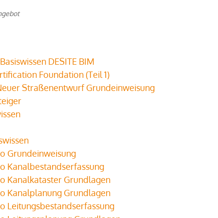
ngebot
 Basiswissen DESITE BIM
tification Foundation (Teil 1)
1 Neuer Straßenentwurf Grundeinweisung
teiger
wissen
swissen
ro Grundeinweisung
ro Kanalbestandserfassung
ro Kanalkataster Grundlagen
ro Kanalplanung Grundlagen
ro Leitungsbestandserfassung