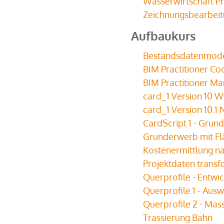
Wasserwirtschaft P
Zeichnungsbearbeitu
Aufbaukurs
Bestandsdatenmodel
BIM Practitioner Coo
BIM Practitioner Ma
card_1 Version 10 Wa
card_1 Version 10.1
CardScript 1 - Grun
Grunderwerb mit F
Kostenermittlung n
Projektdaten trans
Querprofile - Entwi
Querprofile 1 - Aus
Querprofile 2 - Ma
Trassierung Bahn