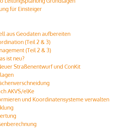
ro Leitungsplanung Grundlagen
ng für Einsteiger
l aus Geodaten aufbereiten
rdination (Teil 2 & 3)
nagement (Teil 2 & 3)
s ist neu?
 Neuer Straßenentwurf und ConKit
dlagen
lächenverschneidung
ach AKVS/elKe
formieren und Koordinatensysteme verwalten
cklung
wertung
ssenberechnung