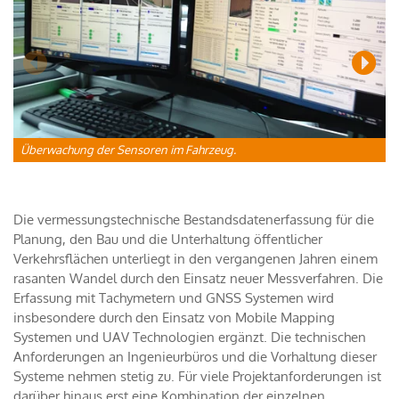
Überwachung der Sensoren im Fahrzeug.
C
H
Die vermessungstechnische Bestandsdatenerfassung für die
Planung, den Bau und die Unterhaltung öffentlicher
Verkehrsflächen unterliegt in den vergangenen Jahren einem
rasanten Wandel durch den Einsatz neuer Messverfahren. Die
Erfassung mit Tachymetern und GNSS Systemen wird
insbesondere durch den Einsatz von Mobile Mapping
Systemen und UAV Technologien ergänzt. Die technischen
Anforderungen an Ingenieurbüros und die Vorhaltung dieser
Systeme nehmen stetig zu. Für viele Projektanforderungen ist
darüber hinaus erst eine Kombination der einzelnen