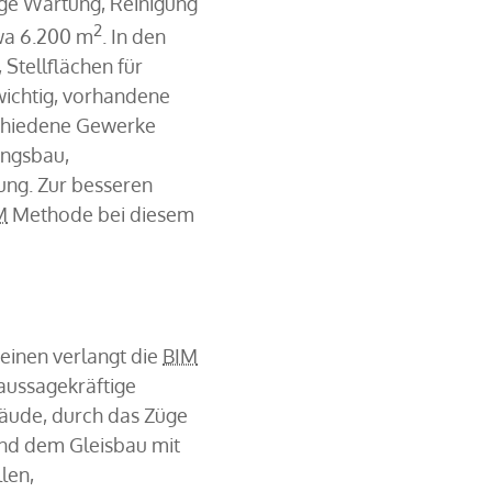
ige Wartung, Reinigung
2
twa 6.200 m
. In den
Stellflächen für
wichtig, vorhandene
rschiedene Gewerke
ungsbau,
ung. Zur besseren
M
Methode bei diesem
 einen verlangt die
BIM
aussagekräftige
bäude, durch das Züge
und dem Gleisbau mit
len,