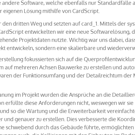
e andere Software, welche ebenfalls nur Standardfälle 
r eigenen Lösung mithilfe von CardScript.
r den dritten Weg und setzten auf card_1. Mittels der s
rdScript entwickelten wir eine neue Softwarelösung, 
hende Projektdaten nutzte. Wichtig war uns dabei, dass
ojekt entwickeln, sondern eine skalierbare und wiederve
rstellung fokussierten sich auf die Querprofilentwicklun
um auf mehreren Achsen Bauwerke zu erstellen und autom
aren der Funktionsumfang und der Detailreichtum der 
anung im Projekt wurden die Ansprüche an die Detaillieru
on erfüllte diese Anforderungen nicht, weswegen wir sie 
und so die Wartung und die Erweiterbarkeit vereinfachte
ter und genauer zu erstellen. Dies verbesserte die Koord
ene schwebend durch das Gebäude führte, ermöglichten 