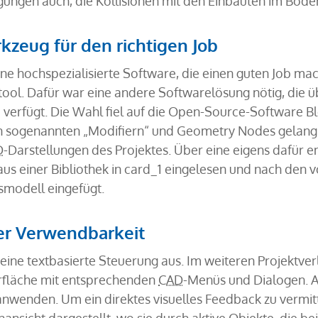
gungen auch, die Kollisionen mit den Einbauten im Bode
kzeug für den richtigen Job
ine hochspezialisierte Software, die einen guten Job mach
tool. Dafür war eine andere Softwarelösung nötig, die
1 verfügt. Die Wahl fiel auf die Open-Source-Software B
von sogenannten „Modifiern“ und Geometry Nodes gelang
D
-Darstellungen des Projektes. Über eine eigens dafür en
us einer Bibliothek in card_1 eingelesen und nach den
smodell eingefügt.
er Verwendbarkeit
eine textbasierte Steuerung aus. Im weiteren Projektverl
rfläche mit entsprechenden
CAD
-Menüs und Dialogen. 
 anwenden. Um ein direktes visuelles Feedback zu vermit