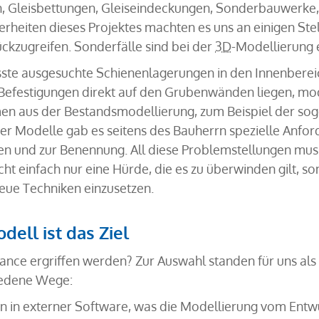
, Gleisbettungen, Gleiseindeckungen, Sonderbauwerke,
rheiten dieses Projektes machten es uns an einigen Ste
kzugreifen. Sonderfälle sind bei der
3D
-Modellierung 
te ausgesuchte Schienenlagerungen in den Innenbere
 Befestigungen direkt auf den Grubenwänden liegen, mo
en aus der Bestandsmodellierung, zum Beispiel der s
 der Modelle gab es seitens des Bauherrn spezielle Anfo
ten und zur Benennung. All diese Problemstellungen mus
cht einfach nur eine Hürde, die es zu überwinden gilt, s
ue Techniken einzusetzen.
ell ist das Ziel
ance ergriffen werden? Zur Auswahl standen für uns als
iedene Wege:
 in externer Software, was die Modellierung vom Entwu