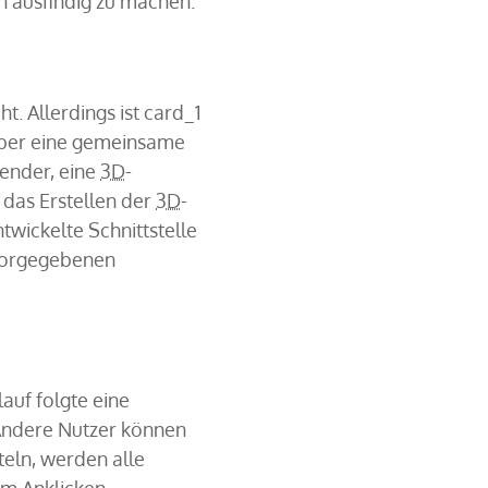
n ausfindig zu machen.
t. Allerdings ist card_1
 über eine gemeinsame
lender, eine
3D
-
 das Erstellen der
3D
-
twickelte Schnittstelle
 vorgegebenen
auf folgte eine
Andere Nutzer können
teln, werden alle