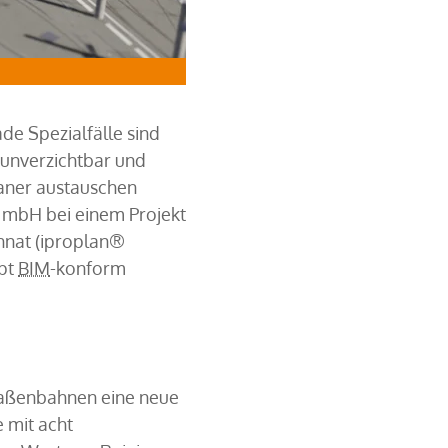
Gleismodell in verschiedenen Entwicklungsp
ade Spezialfälle sind
 unverzichtbar und
Planer austauschen
 mbH bei einem Projekt
chnat (iproplan®
ipt
BIM
-konform
traßenbahnen eine neue
 mit acht