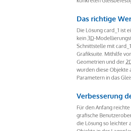
konkreten Gleisbefesti
Das richtige Wer
Die Lösung card_1 ist e
kein
3D
-Modellierungs
Schnittstelle mit card_
Grafiksuite. Mithilfe 
Geometrien und der
2
wurden diese Objekte a
Parametern in das Glei
Verbesserung d
Für den Anfang reichte 
grafische Benutzerobe
die Lösung so leichter