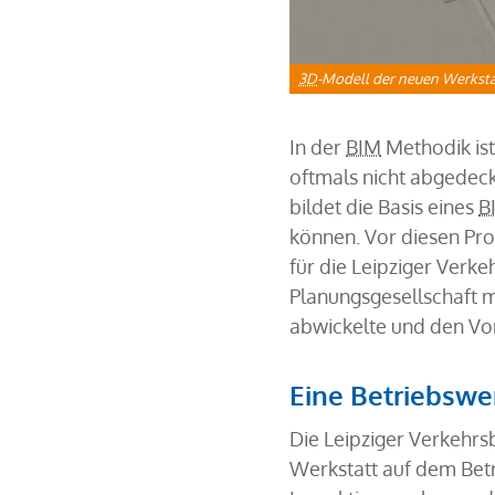
3D
-Modell der neuen Werkstat
In der
BIM
Methodik ist 
oftmals nicht abgedeck
bildet die Basis eines
B
können. Vor diesen Pr
für die Leipziger Verke
Planungsgesellschaft m
abwickelte und den Vor
Eine Betriebswer
Die Leipziger Verkehrs
Werkstatt auf dem Betr