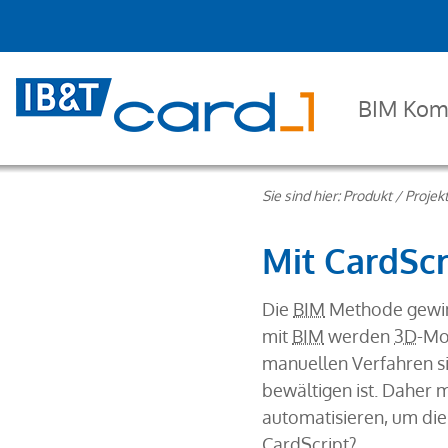
BIM Kom
Sie sind hier:
Produkt
/
Projek
Mit CardSc
Die
BIM
Methode gewinn
mit
BIM
werden
3D
-Mo
manuellen Verfahren si
bewältigen ist. Daher 
automatisieren, um di
CardScript?