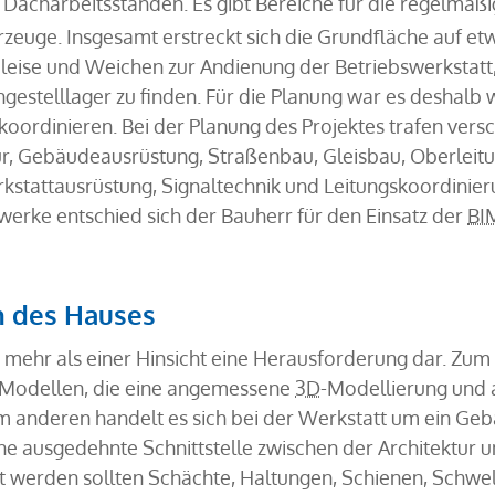
Dacharbeitsständen. Es gibt Bereiche für die regelmäß
zeuge. Insgesamt erstreckt sich die Grundfläche auf e
eise und Weichen zur Andienung der Betriebswerkstatt, 
gestelllager zu finden. Für die Planung war es deshalb 
koordinieren. Bei der Planung des Projektes trafen ve
ur, Gebäudeausrüstung, Straßenbau, Gleisbau, Oberleit
kstattausrüstung, Signaltechnik und Leitungskoordinier
erke entschied sich der Bauherr für den Einsatz der
BI
en des Hauses
in mehr als einer Hinsicht eine Herausforderung dar. Zum
 Modellen, die eine angemessene
3D
-Modellierung und 
um anderen handelt es sich bei der Werkstatt um ein Ge
ne ausgedehnte Schnittstelle zwischen der Architektur 
rt werden sollten Schächte, Haltungen, Schienen, Schwel