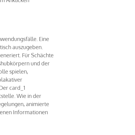
eim Anklicken
nwendungsfälle. Eine
atisch auszugeben.
eneriert. Für Schächte
shubkörpern und der
lle spielen,
plakativer
 Der card_1
telle. Wie in der
egelungen, animierte
denen Informationen