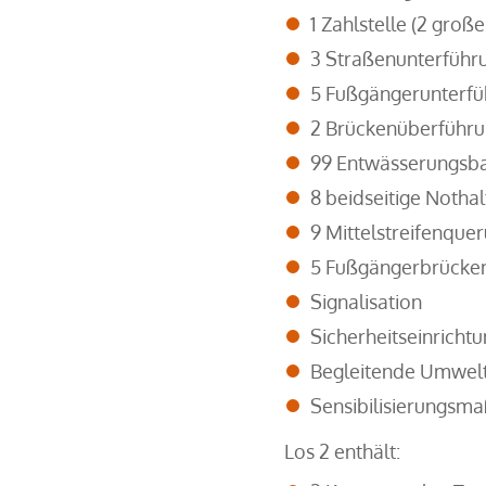
1 Zahlstelle (2 große
3 Straßenunterführ
5 Fußgängerunterf
2 Brückenüberführ
99 Entwässerungsb
8 beidseitige Notha
9 Mittelstreifenque
5 Fußgängerbrücken
Signalisation
Sicherheitseinricht
Begleitende Umwe
Sensibilisierungsm
Los 2 enthält: