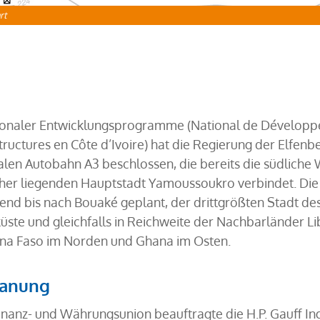
rt
ionaler Entwicklungsprogramme (National de Dévelop
ructures en Côte d’Ivoire) hat die Regierung der Elfenb
alen Autobahn A3 beschlossen, die bereits die südliche
cher liegenden Hauptstadt Yamoussoukro verbindet. Die 
nd bis nach Bouaké geplant, der drittgrößten Stadt des 
küste und gleichfalls in Reichweite der Nachbarländer L
ina Faso im Norden und Ghana im Osten.
lanung
inanz- und Währungsunion beauftragte die H.P. Gauff I