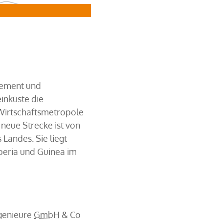
Zwei Kreisverkehre als Knotenpunktforme
pement und
einküste die
 Wirtschaftsmetropole
neue Strecke ist von
Landes. Sie liegt
iberia und Guinea im
ngenieure
GmbH
& Co