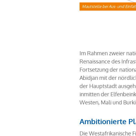
Mautstelle bei Aus- und Einfah
Im Rahmen zweier nat
Renaissance des Infrast
Fortsetzung der nation
Abidjan mit der nördli
der Hauptstadt ausgehe
inmitten der Elfenbein
Westen, Mali und Burk
Ambitionierte P
Die Westafrikanische F