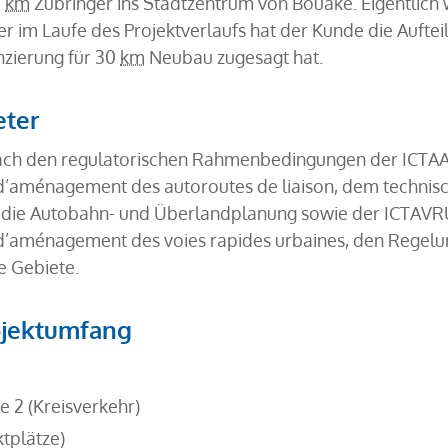
1
km
Zubringer ins Stadtzentrum von Bouaké. Eigentlich w
er im Laufe des Projektverlaufs hat der Kunde die Aufte
nzierung für 30
km
Neubau zugesagt hat.
ter
ach den regulatorischen Rahmenbedingungen der ICTAAL 
 d’aménagement des autoroutes de liaison, dem technis
die Autobahn- und Überlandplanung sowie der ICTAVRU –
d’aménagement des voies rapides urbaines, den Regelun
e Gebiete.
ojektumfang
 2 (Kreisverkehr)
tplätze)