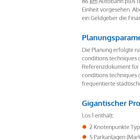
86
km
Autobahn plus 1
Einheit vorgesehen. Ab
ein Geldgeber die Fina
Planungsparame
Die Planung erfolgte n
conditions techniques
Referenzdokument für 
conditions techniques 
frequentierte städtisch
Gigantischer Pr
Los 1 enthält:
2 Knotenpunkte Type
5 Parkanlagen (Mark