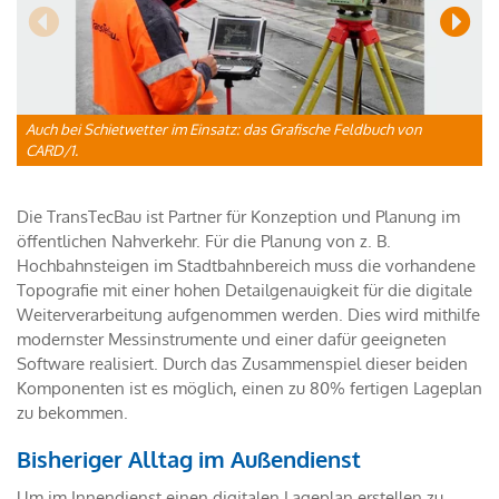
Auch bei Schietwetter im Einsatz: das Grafische Feldbuch von
B
CARD/1.
F
Die TransTecBau ist Partner für Konzeption und Planung im
öffentlichen Nahverkehr. Für die Planung von z. B.
Hochbahnsteigen im Stadtbahnbereich muss die vorhandene
Topografie mit einer hohen Detailgenauigkeit für die digitale
Weiterverarbeitung aufgenommen werden. Dies wird mithilfe
modernster Messinstrumente und einer dafür geeigneten
Software realisiert. Durch das Zusammenspiel dieser beiden
Komponenten ist es möglich, einen zu 80% fertigen Lageplan
zu bekommen.
Bisheriger Alltag im Außendienst
Um im Innendienst einen digitalen Lageplan erstellen zu