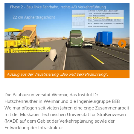
Auszug aus der Visualisierung „Bau und Verkehrsführung”.
V
Die Bauhausuniversität Weimar, das Institut Dr.
Hutschenreuther in Weimar und die Ingenieurgruppe BEB
Weimar pflegen seit vielen Jahren eine enge Zusammenarbeit
mit der Moskauer Technischen Universität für Straßenwesen
(MADI) auf dem Gebiet der Verkehrsplanung sowie der
Entwicklung der Infrastruktur.