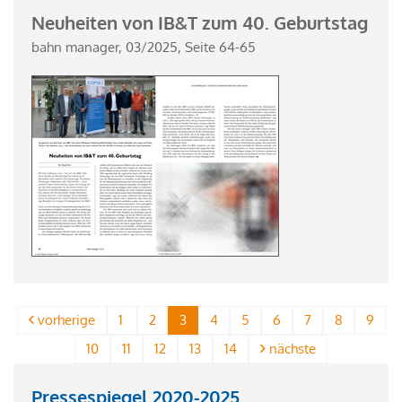
Neuheiten von IB&T zum 40. Geburtstag
bahn manager, 03/2025, Seite 64-65
vorherige
1
2
3
4
5
6
7
8
9
10
11
12
13
14
nächste
Pressespiegel 2020-2025